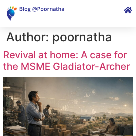
Blog @Poornatha
Author:
poornatha
Revival at home: A case for
the MSME Gladiator-Archer